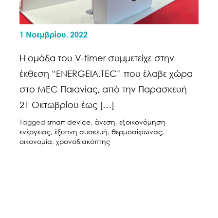
1 Νοεμβρίου, 2022
Η ομάδα του V-timer συμμετείχε στην
έκθεση “ENERGEIA.TEC” που έλαβε χώρα
στο MEC Παιανίας, από την Παρασκευή
21 Οκτωβρίου έως […]
Tagged
smart device
,
άνεση
,
εξοικονόμηση
ενέργειας
,
έξυπνη συσκευή
,
θερμοσίφωνας
,
οικονομία
,
χρονοδιακόπτης
Πλοήγηση
άρθρων