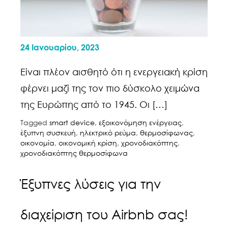
24 Ιανουαρίου, 2023
Είναι πλέον αισθητό ότι η ενεργειακή κρίση
φέρνει μαζί της τον πιο δύσκολο χειμώνα
της Ευρώπης από το 1945. Οι […]
Tagged
smart device
,
εξοικονόμηση ενέργειας
,
έξυπνη συσκευή
,
ηλεκτρικό ρεύμα
,
θερμοσίφωνας
,
οικονομία
,
οικονομική κρίση
,
χρονοδιακόπτης
,
χρονοδιακόπτης θερμοσίφωνα
Έξυπνες λύσεις για την
διαχείριση του Airbnb σας!