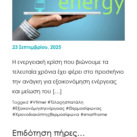
23 Σεπτεμβρίου, 2025
Η ενεργειακή κρίση που βιώνουμε τα
τελευταία χρόνια έχει φέρει στο προσκήνιο
την ανάγκη για εξοικονόμηση ενέργειας
και μείωση του […]
Tagged
#Vtimer #Τέλοςησπατάλη
#Εξοικονόμησηενέργειας #Θερμοσίφωνας
#Χρονοδιακόπτηςθερμοσίφωνα #smarthome
Επιδότηση πήρες…