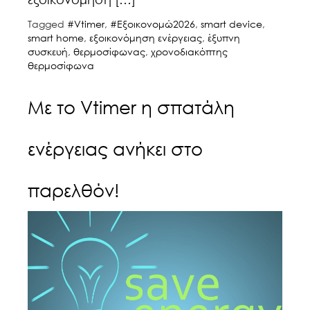
Tagged
#Vtimer
,
#Εξοικονομώ2026
,
smart device
,
smart home
,
εξοικονόμηση ενέργειας
,
έξυπνη
συσκευή
,
θερμοσίφωνας
,
χρονοδιακόπτης
θερμοσίφωνα
Με το Vtimer η σπατάλη
ενέργειας ανήκει στο
παρελθόν!