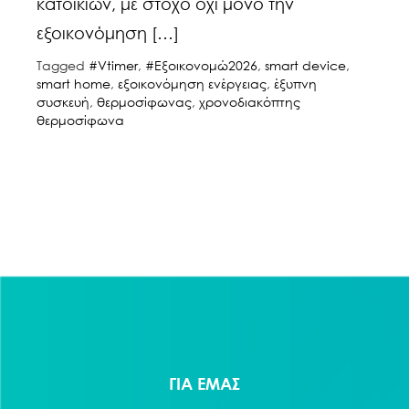
κατοικιών, με στόχο όχι μόνο την
εξοικονόμηση […]
Tagged
#Vtimer
,
#Εξοικονομώ2026
,
smart device
,
smart home
,
εξοικονόμηση ενέργειας
,
έξυπνη
συσκευή
,
θερμοσίφωνας
,
χρονοδιακόπτης
θερμοσίφωνα
ΓΙΑ ΕΜΑΣ