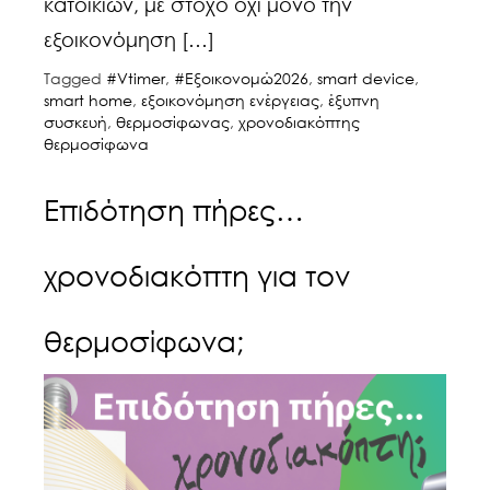
κατοικιών, με στόχο όχι μόνο την
εξοικονόμηση […]
Tagged
#Vtimer
,
#Εξοικονομώ2026
,
smart device
,
smart home
,
εξοικονόμηση ενέργειας
,
έξυπνη
συσκευή
,
θερμοσίφωνας
,
χρονοδιακόπτης
θερμοσίφωνα
Επιδότηση πήρες…
χρονοδιακόπτη για τον
θερμοσίφωνα;