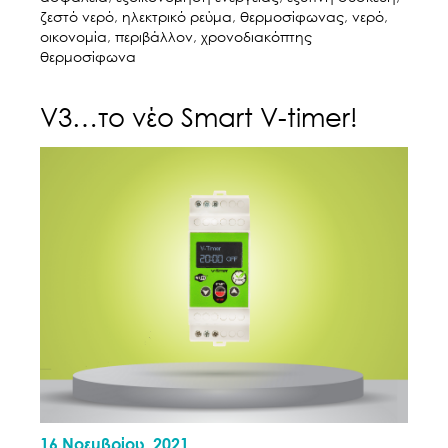
ζεστό νερό
,
ηλεκτρικό ρεύμα
,
θερμοσίφωνας
,
νερό
,
οικονομία
,
περιβάλλον
,
χρονοδιακόπτης
θερμοσίφωνα
V3…το νέο Smart V-timer!
16 Νοεμβρίου, 2021