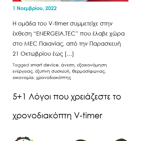
1 Νοεμβρίου, 2022
Η ομάδα του V-timer συμμετείχε στην
έκθεση “ENERGEIA.TEC” που έλαβε χώρα
στο MEC Παιανίας, από την Παρασκευή
21 Οκτωβρίου έως […]
Tagged
smart device
,
άνεση
,
εξοικονόμηση
ενέργειας
,
έξυπνη συσκευή
,
θερμοσίφωνας
,
οικονομία
,
χρονοδιακόπτης
5+1 Λόγοι που χρειάζεστε το
χρονοδιακόπτη V-timer