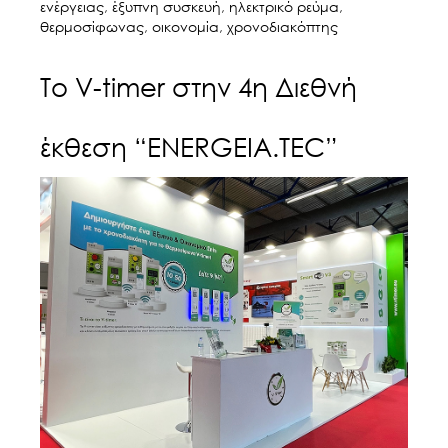
ενέργειας
,
έξυπνη συσκευή
,
ηλεκτρικό ρεύμα
,
θερμοσίφωνας
,
οικονομία
,
χρονοδιακόπτης
Tο V-timer στην 4η Διεθνή
έκθεση “ENERGEIA.TEC”