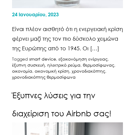
24 Ιανουαρίου, 2023
Είναι πλέον αισθητό ότι η ενεργειακή κρίση
φέρνει μαζί της τον πιο δύσκολο χειμώνα
της Ευρώπης από το 1945. Οι […]
Tagged
smart device
,
εξοικονόμηση ενέργειας
,
έξυπνη συσκευή
,
ηλεκτρικό ρεύμα
,
θερμοσίφωνας
,
οικονομία
,
οικονομική κρίση
,
χρονοδιακόπτης
,
χρονοδιακόπτης θερμοσίφωνα
Έξυπνες λύσεις για την
διαχείριση του Airbnb σας!