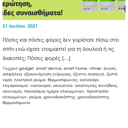
21 Ιουλίου, 2021
Πόσες και πόσες φόρες δεν γυρίσατε πίσω στο
σπίτι ενώ είχατε ετοιμαστεί για τη δουλειά ή τις
διακοπές; Πόσες φορές […]
Tagged
gadget
,
smart device
,
smart home
,
vtimer
,
άνεση
,
ασφάλεια
,
εξοικονόμηση ενέργειας
,
έξυπνη συσκευή
,
ζεστό
νερό
,
ηλεκτρικό ρεύμα
,
θερμοσίφωνας
,
καλοκαίρι
,
λογαριασμοί
,
νοικοκυριό
,
οικογένεια
,
οικολογικές συνήθειες
,
οικονομία
,
παγκόσμια ημέρα ηλικιωμένων
,
προστασία
ηλικιωμένων
,
ρεύμα
,
χρονοδιακόπτης
,
χρονοδιακόπτης
θερμοσίφωνα