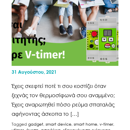
31 Αυγούστου, 2021
Έχεις σκεφτεί ποτέ τι σου κοστίζει όταν
ξεχνάς τον θερμοσίφωνά σου αναμμένο;
Έχεις αναρωτηθεί πόσο ρεύμα σπαταλάς
αφήνοντας άσκοπα το […]
Tagged
gadget
,
smart device
,
smart home
,
v-timer
,
vtimer
,
άνεση
,
ασφάλεια
,
εξοικονόμηση ενέργειας
,